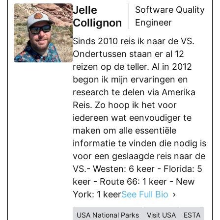
Jelle
Software Quality
Collignon
Engineer
Sinds 2010 reis ik naar de VS.
Ondertussen staan er al 12
reizen op de teller. Al in 2012
begon ik mijn ervaringen en
research te delen via Amerika
Reis. Zo hoop ik het voor
iedereen wat eenvoudiger te
maken om alle essentiële
informatie te vinden die nodig is
voor een geslaagde reis naar de
VS.- Westen: 6 keer - Florida: 5
keer - Route 66: 1 keer - New
York: 1 keer
See Full Bio
USA National Parks
Visit USA
ESTA