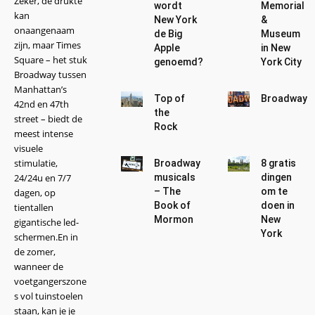
Zeker, de drukte
wordt
Memorial
kan
New York
&
onaangenaam
de Big
Museum
zijn, maar Times
Apple
in New
Square – het stuk
genoemd?
York City
Broadway tussen
Manhattan’s
Top of
Broadway
42nd en 47th
the
street – biedt de
Rock
meest intense
visuele
stimulatie,
Broadway
8 gratis
24/24u en 7/7
musicals
dingen
– The
om te
dagen, op
Book of
doen in
tientallen
Mormon
New
gigantische led-
York
schermen.En in
de zomer,
wanneer de
voetgangerszone
s vol tuinstoelen
staan, kan je je