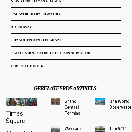
NEW YORK CITY IN 4 DAGEN
ONE WORLD OBSERVATORY
BROADWAY
GRAND CENTRAL TERMINAL
8 GRATIS DINGEN OM TE DOEN IN NEW YORK
TOP OF THE ROCK
GERELATEERDE ARTIKELS
Grand
One World
Central
Observator
Times
Terminal
Square
Waarom
The 9/11