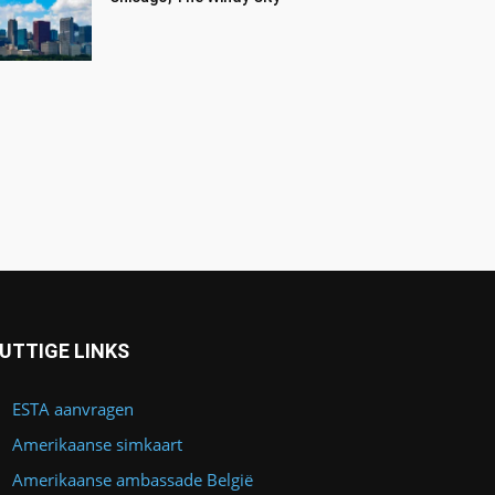
UTTIGE LINKS
ESTA aanvragen
Amerikaanse simkaart
Amerikaanse ambassade België