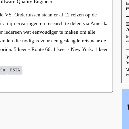
oftware Quality Engineer
i
pi
de VS. Ondertussen staan er al 12 reizen op de
 ik mijn ervaringen en research te delen via Amerika
E
or iedereen wat eenvoudiger te maken om alle
E
 vinden die nodig is voor een geslaagde reis naar de
i
orida: 5 keer - Route 66: 1 keer - New York: 1 keer
V
USA
ESTA
j