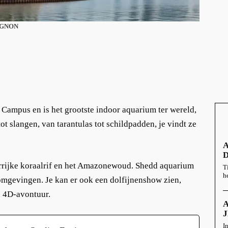
IGNON
Campus en is het grootste indoor aquarium ter wereld,
t slangen, van tarantulas tot schildpadden, je vindt ze
A
D
rrijke koraalrif en het Amazonewoud. Shedd aquarium
T
he
omgevingen. Je kan er ook een dolfijnenshow zien,
n 4D-avontuur.
J
I