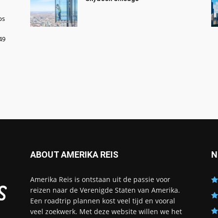
ps
49
ABOUT AMERIKA REIS
N
Amerika Reis is ontstaan uit de passie voor
reizen naar de Verenigde Staten van Amerika.
Een roadtrip plannen kost veel tijd en vooral
veel zoekwerk. Met deze website willen we het