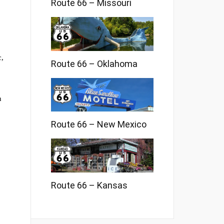
Route 66 – Missouri
c,
Route 66 – Oklahoma
n
Route 66 – New Mexico
Route 66 – Kansas