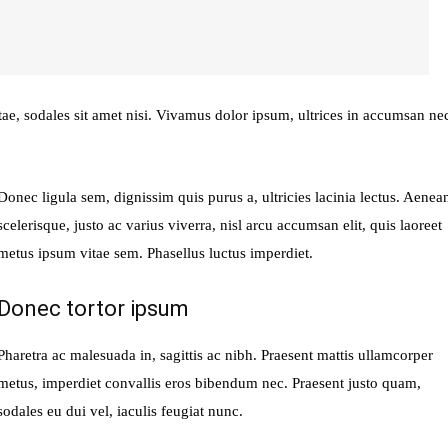
tae, sodales sit amet nisi. Vivamus dolor ipsum, ultrices in accumsan ne
Donec ligula sem, dignissim quis purus a, ultricies lacinia lectus. Aenea
scelerisque, justo ac varius viverra, nisl arcu accumsan elit, quis laoreet
metus ipsum vitae sem. Phasellus luctus imperdiet.
Donec tortor ipsum
Pharetra ac malesuada in, sagittis ac nibh. Praesent mattis ullamcorper
metus, imperdiet convallis eros bibendum nec. Praesent justo quam,
sodales eu dui vel, iaculis feugiat nunc.