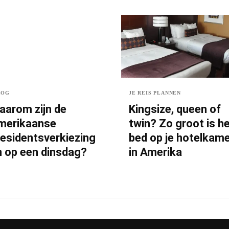
LOG
JE REIS PLANNEN
aarom zijn de
Kingsize, queen of
merikaanse
twin? Zo groot is h
residentsverkiezing
bed op je hotelkam
n op een dinsdag?
in Amerika