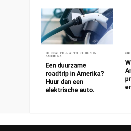
HUURAUTO & AUTO RIJDEN IN
#B
AMERIKA
W
Een duurzame
A
roadtrip in Amerika?
p
Huur dan een
e
elektrische auto.