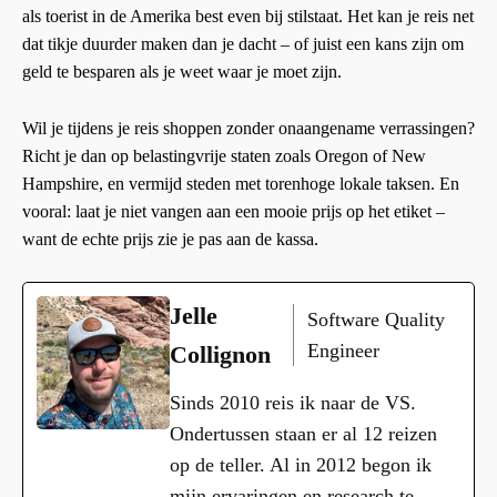
als toerist in de Amerika best even bij stilstaat. Het kan je reis net
dat tikje duurder maken dan je dacht – of juist een kans zijn om
geld te besparen als je weet waar je moet zijn.
Wil je tijdens je reis shoppen zonder onaangename verrassingen?
Richt je dan op belastingvrije staten zoals Oregon of New
Hampshire, en vermijd steden met torenhoge lokale taksen. En
vooral: laat je niet vangen aan een mooie prijs op het etiket –
want de echte prijs zie je pas aan de kassa.
Jelle
Software Quality
Engineer
Collignon
Sinds 2010 reis ik naar de VS.
Ondertussen staan er al 12 reizen
op de teller. Al in 2012 begon ik
mijn ervaringen en research te