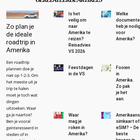
Is het
Welke
veilig om
documente
Zo plan je
naar
heb je nodi
Amerika te
voor
de ideale
reizen?
Amerika?
roadtrip in
Reisadvies
Amerika
VS 2026
Een roadtrip
Feestdagen
Fooien
plannen doe je
in de VS
in
niet op 1-2-3. Om
Amerika.
het meeste uit je
Zo pak
trip te halen
je het
moet je toch wat
aan.
dingen
uitzoeken. Waar
ga je naartoe?
Waar
Amerikaan
Ben je vooral
mag je
simkaart of
geïnteresseerd in
roken in
eSIM? – De
Amerika?
beste
steden of in
keuzes in