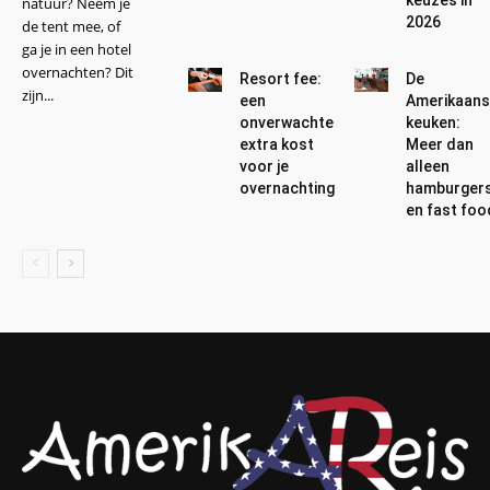
natuur? Neem je
2026
de tent mee, of
ga je in een hotel
overnachten? Dit
Resort fee:
De
zijn...
een
Amerikaan
onverwachte
keuken:
extra kost
Meer dan
voor je
alleen
overnachting
hamburger
en fast foo