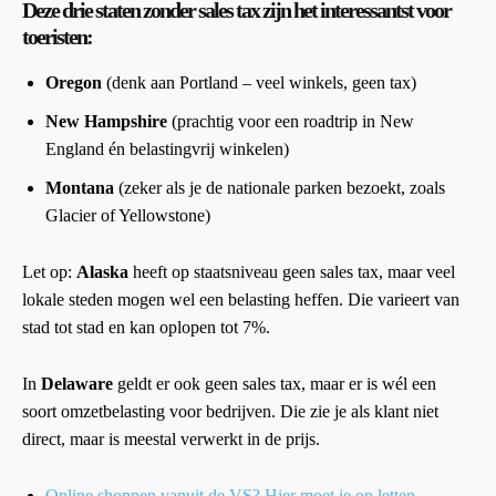
Deze drie staten zonder sales tax zijn het interessantst voor
toeristen:
Oregon
(denk aan Portland – veel winkels, geen tax)
New Hampshire
(prachtig voor een roadtrip in New
England én belastingvrij winkelen)
Montana
(zeker als je de nationale parken bezoekt, zoals
Glacier of Yellowstone)
Let op:
Alaska
heeft op staatsniveau geen sales tax, maar veel
lokale steden mogen wel een belasting heffen. Die varieert van
stad tot stad en kan oplopen tot 7%.
In
Delaware
geldt er ook geen sales tax, maar er is wél een
soort omzetbelasting voor bedrijven. Die zie je als klant niet
direct, maar is meestal verwerkt in de prijs.
Online shoppen vanuit de VS? Hier moet je op letten