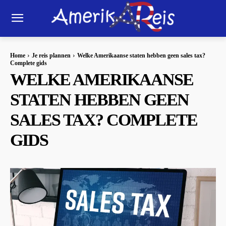
Home
Je reis plannen
Welke Amerikaanse staten hebben geen sales tax?
Complete gids
WELKE AMERIKAANSE
STATEN HEBBEN GEEN
SALES TAX? COMPLETE
GIDS