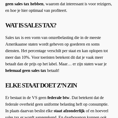
geen sales tax hebben
, waarom dat interessant is voor reizigers,
en hoe je hier optimaal van profiteert.
WAT IS SALES TAX?
Sales tax is een vorm van omzetbelasting die in de meeste
Amerikaanse staten wordt geheven op goederen en soms
diensten. Het percentage verschilt per staat en kan oplopen tot
meer dan 10%. Voor toeristen betekent dit dat je vaak meer
betaalt dan de prijs op het label. Maar… er zijn staten waar je
helemaal geen sales tax
betaalt!
ELKE STAAT DOET Z’N ZIN
Er bestaat in de VS geen
federale btw
. Dat betekent dat de
federale overheid geen uniforme belasting heft op consumptie.
In plaats daarvan beslist elke
staat afzonderlijk
of en hoeveel
sales tax er wordt aangerekend. En daarbovenop kunnen ook