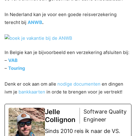
In Nederland kan je voor een goede reisverzekering
terecht bij
ANWB
.
In Belgie kan je bijvoorbeeld een verzekering afsluiten bij:
–
VAB
–
Tourin
g
Denk er ook aan om alle
nodige documenten
en dingen
ivm je
bankkaarten
in orde te brengen voor je vertrekt!
Jelle
Software Quality
Collignon
Engineer
Sinds 2010 reis ik naar de VS.