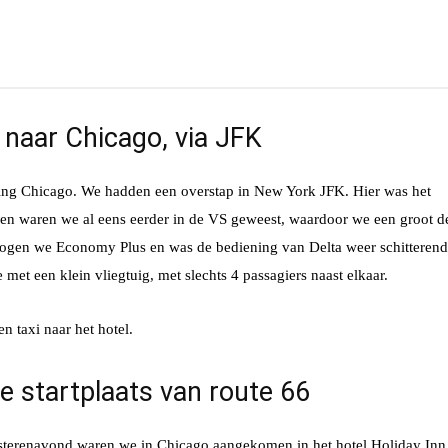
 naar Chicago, via JFK
ting Chicago. We hadden een overstap in New York JFK. Hier was het
waren we al eens eerder in de VS geweest, waardoor we een groot d
vlogen we Economy Plus en was de bediening van Delta weer schitterend
t een klein vliegtuig, met slechts 4 passagiers naast elkaar.
taxi naar het hotel.
 de startplaats van route 66
Gisterenavond waren we in Chicago aangekomen in het hotel Holiday Inn