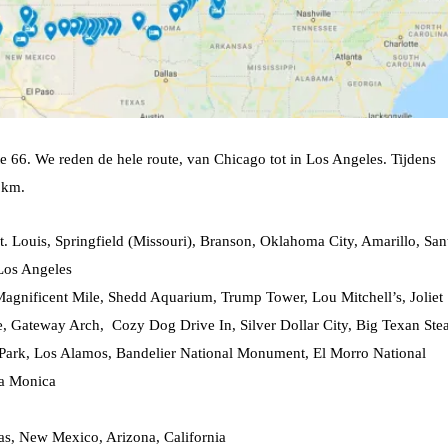
te 66. We reden de hele route, van Chicago tot in Los Angeles. Tijdens
 km.
St. Louis, Springfield (Missouri), Branson, Oklahoma City, Amarillo, San
Los Angeles
Magnificent Mile, Shedd Aquarium, Trump Tower, Lou Mitchell’s, Joliet
e, Gateway Arch, Cozy Dog Drive In, Silver Dollar City, Big Texan Ste
Park, Los Alamos, Bandelier National Monument, El Morro National
ta Monica
as, New Mexico, Arizona, California