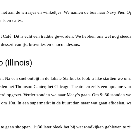
het aan de terrasjes en winkeltjes. We namen de bus naar Navy Pier. O
ants en cafés.
t Café. Dit is echt een traditie geworden. We hebben ons wel nog steed
dessert van ijs, brownies en chocoladesaus.
(Illinois)
Na een snel ontbijt in de lokale Starbucks-look-a-like startten we onz
rden het Thomson Center, het Chicago Theatre en zelfs een opname van
erd opgezet. Verder zouden we naar Macy’s gaan. Om 9u30 stonden w
g om 10u. In een supermarkt in de buurt dan maar wat gaan afkoelen, w
e gaan shoppen. 1u30 later bleek het bij wat rondkijken gebleven te zi