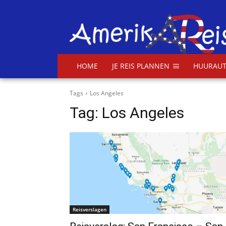
HOME
JE REIS PLANNEN
HUURAUT
Tags
Los Angeles
Tag:
Los Angeles
Reisverslagen